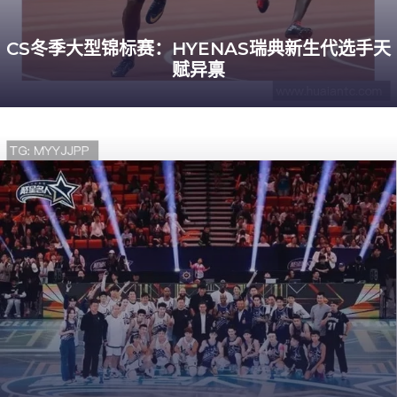
CS冬季大型锦标赛：HYENAS瑞典新生代选手天
赋异禀