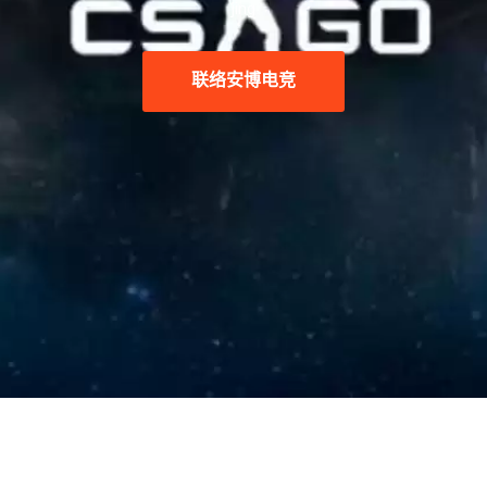
jing
联络
安博电竞