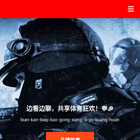
边看边聊，共享体育狂欢！💬🎉
bian-kan-bian-liao-gong-xiang-ti-yu-kuang-huan